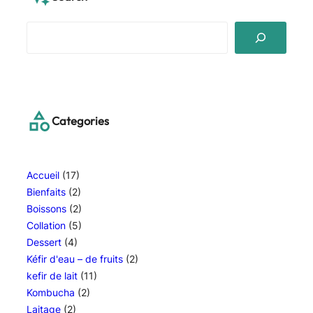
S
e
a
r
c
h
Categories
Accueil
(17)
Bienfaits
(2)
Boissons
(2)
Collation
(5)
Dessert
(4)
Kéfir d'eau – de fruits
(2)
kefir de lait
(11)
Kombucha
(2)
Laitage
(2)