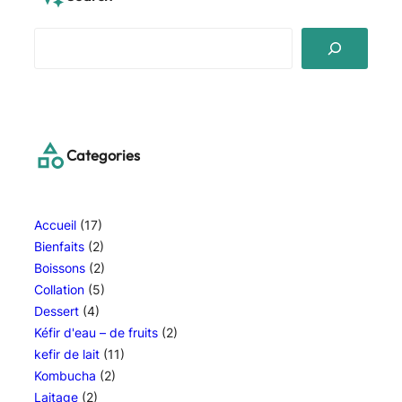
S
e
a
r
c
h
Categories
Accueil
(17)
Bienfaits
(2)
Boissons
(2)
Collation
(5)
Dessert
(4)
Kéfir d'eau – de fruits
(2)
kefir de lait
(11)
Kombucha
(2)
Laitage
(2)