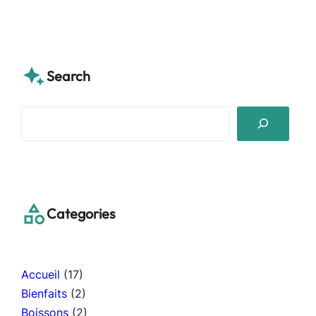
Search
S
e
a
r
c
h
Categories
Accueil
(17)
Bienfaits
(2)
Boissons
(2)