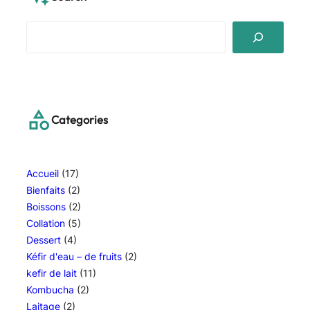
S
e
a
r
c
h
Categories
Accueil
(17)
Bienfaits
(2)
Boissons
(2)
Collation
(5)
Dessert
(4)
Kéfir d'eau – de fruits
(2)
kefir de lait
(11)
Kombucha
(2)
Laitage
(2)